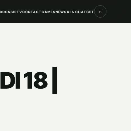
⌕
DDONS
IPTV
CONTACT
GAMES
NEWS
AI & CHATGPT
I 18 |