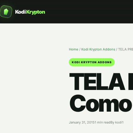
Kodi
Krypton
Home
/
Kodi Krypton Addons
/
TELA PRE
KODI KRYPTON ADDONS
TELA 
Como 
January 31, 2015
1 min read
By kodi1