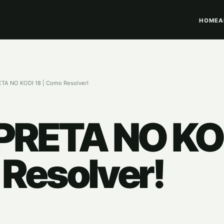
HOME
A
TA NO KODI 18 | Como Resolver!
PRETA NO KOD
Resolver!